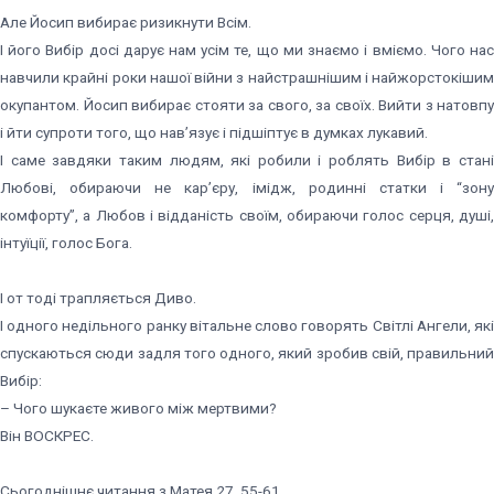
Але Йосип вибирає ризикнути Всім.
І його Вибір досі дарує нам усім те, що ми знаємо і вміємо. Чого нас
навчили крайні роки нашої війни з найстрашнішим і найжорстокішим
окупантом. Йосип вибирає стояти за свого, за своїх. Вийти з натовпу
і йти супроти того, що нав’язує і підшіптує в думках лукавий.
І саме завдяки таким людям, які робили і роблять Вибір в стані
Любові, обираючи не кар’єру, імідж, родинні статки і “зону
комфорту”, а Любов і відданість своїм, обираючи голос серця, душі,
інтуїції, голос Бога.
І от тоді трапляється Диво.
І одного недільного ранку вітальне слово говорять Світлі Ангели, які
спускаються сюди задля того одного, який зробив свій, правильний
Вибір:
– Чого шукаєте живого між мертвими?
Він ВОСКРЕС.
Сьогоднішнє читання з Матея 27, 55-61.