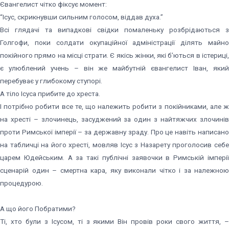
Євангелист чітко фіксує момент:
“Ісус, скрикнувши сильним голосом, віддав духа.”
Всі глядачі та випадкові свідки помаленьку розбрідаються з
Голгофи, поки солдати окупаційної адміністрації ділять майно
покійного прямо на місці страти. Є якісь жінки, які б’ються в істериці,
є улюблений учень – він же майбутній євангелист Іван, який
перебуває у глибокому ступорі.
А тіло Ісуса прибите до хреста.
І потрібно робити все те, що належить робити з покійниками, але ж
на хресті – злочинець, засуджений за один з найтяжчих злочинів
проти Римської імперії – за державну зраду. Про це навіть написано
на табличці на його хресті, мовляв Ісус з Назарету проголосив себе
царем Юдейським. А за такі публічні заявочки в Римській імперії
сценарій один – смертна кара, яку виконали чітко і за належною
процедурою.
А що його Побратими?
Ті, хто були з Ісусом, ті з якими Він провів роки свого життя, –