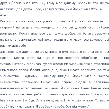
друг і Йосип знає Хто Він, тому має дилему: зробити так як то
належить для друга і Того, Хто був/є тим, ким Йосип знає Хто Він…
Але…
Йосип – впливовий, статусний чоловік, а Ісус на той момент –
скараний на смерть злочинець для того світу, який Ісус прийшов
врятувати. Йосип знає все це. І дуже добре, як багата заможна
людина з репутацією олігарха тодішнього часу, усвідомлює всі
ризики для себе.
Знає все, але йде прямо до місцевого смотрящого за цим регіоном
Понтія Пилата, який, виконуючи свої посадові обовʼязки, – під
тиском натовпу, підписав Ісусові смертний вирок за всією строгістю
Римського права. Йосип, очевидно, знає Пилата особисто, бо такі
знайомства і одному, і іншому вигідні. Йосип має з такого
знайомства протекцію, Пилат має “своїх” людей в релігійно-
політичному естеблішменті місцевих. Йосип каже: Пане Пилате, моя
повага, так і так, але треба тіло зняти з хреста і поховати. Той чоловік
був тим, ким Він був. Але вже є, як є. І то ж свято вже. То варто
зробити, як належить. Я все беру на себе. Ось від мене…”