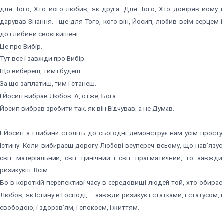
для Того, Хто його любив, як друга. Для Того, Хто довіряв йому і
дарував Знання. І ще для Того, кого він, Йосип, любив всім серцем і
до глибини своєї кишені.
Це про Вибір.
Тут все і завжди про Вибір.
Що вибереш, тим і будеш.
За що заплатиш, тим і станеш.
І Йосип вибрав Любов. А, отже, Бога.
Йосип вибрав зробити так, як він Відчував, а не Думав.
І Йосип з глибини століть до сьогодні демонструє нам усім просту
Істину. Коли вибираєш дорогу Любові всупереч всьому, що нав’язує
світ матеріальний, світ цинічний і світ прагматичний, то завжди
ризикуєш. Всім.
Бо в короткій перспективі часу в середовищі людей той, хто обирає
Любов, як Істину в Господі, – завжди ризикує і статками, і статусом, і
свободою, і здоров’ям, і спокоєм, і життям.