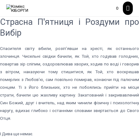
Гол
0
мен
Страсна П'ятниця і Роздуми про
Вибір
Спасителя світу вбили, розіп’явши на хресті, як останнього
злочинця. Чисельні свідки бачили, як Той, хто годував голодних,
повертав зір сліпим, оздоровлював хворих, ходив по воді і говорив
з вітром, наказуючи тому стишитися, як Той, хто воскрешав
померлих з Любов’ю, сам повільно помирав, конаючи під палючим
сонцем. Ті з Його близьких, хто не побоялись прийти на місце
страти, бачили цю жахливу картину. Закатований і закривавлений
Син Божий, друг і вчитель, над яким чинили фізичну і психологічну
наругу, вдихає глибоко і останніми словами звертається до Свого
Отця.
І Дива ще немає.