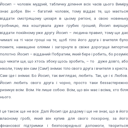
Йосип – чоловік мудрий, табличку ділення всіх часів цього Виміру
знає добре. Він – багатий чоловік, тому віддає те, що мається
віддати смотрящому цезаря в цьому регіоні, а свою новеньку
гробницю, яка коштувала дуже грубих грошей, Йосип вирішує
віддати покійному уже другу. Йосип – людина правил, тому ще дає
чималі на ті часи гроші на те, щоб тіло його друга і вчителя було
помите, намащене оліями і загорнуте в свіже дорогуще імпортне
полотно. Йосип – відданий Побратим, який бере і робить, бо розуміє
що чекати ще, що хтось збоку щось зробить, – то дуже довго, або
ніколи, тому він сам (Сам!) знімає тіло свого друга і вчителя з хреста.
Сам іде і знімає. Бо Йосип, так виглядає, любить. Так, це і є Любов.
Йосип любить свого друга і чорно, просто таки беззастережно
ризикує всім. Всім. Не лише собою. Всім, що він має і всіма, хто біля
нього.
І це також ще не все. Далі Йосип іде додому і ще не знає, що в його
власному гробі, який він купив для свого похорону, за його
фінансової підтримки і безпосередньої допомоги, твориться