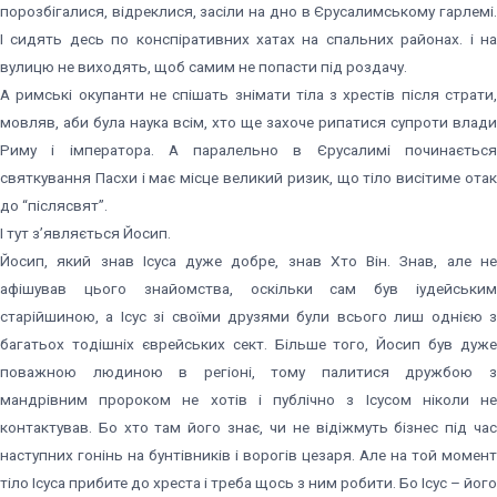
порозбігалися, відреклися, засіли на дно в Єрусалимському гарлемі.
І сидять десь по конспіративних хатах на спальних районах. і на
вулицю не виходять, щоб самим не попасти під роздачу.
А римські окупанти не спішать знімати тіла з хрестів після страти,
мовляв, аби була наука всім, хто ще захоче рипатися супроти влади
Риму і імператора. А паралельно в Єрусалимі починається
святкування Пасхи і має місце великий ризик, що тіло висітиме отак
до “післясвят”.
І тут з’являється Йосип.
Йосип, який знав Ісуса дуже добре, знав Хто Він. Знав, але не
афішував цього знайомства, оскільки сам був іудейським
старійшиною, а Ісус зі своїми друзями були всього лиш однією з
багатьох тодішніх єврейських сект. Більше того, Йосип був дуже
поважною людиною в регіоні, тому палитися дружбою з
мандрівним пророком не хотів і публічно з Ісусом ніколи не
контактував. Бо хто там його знає, чи не відіжмуть бізнес під час
наступних гонінь на бунтівників і ворогів цезаря. Але на той момент
тіло Ісуса прибите до хреста і треба щось з ним робити. Бо Ісус – його