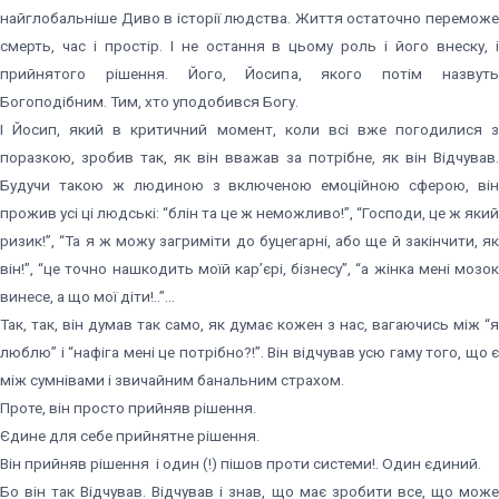
найглобальніше Диво в історії людства. Життя остаточно переможе
смерть, час і простір. І не остання в цьому роль і його внеску, і
прийнятого рішення. Його, Йосипа, якого потім назвуть
Богоподібним. Тим, хто уподобився Богу.
І Йосип, який в критичний момент, коли всі вже погодилися з
поразкою, зробив так, як він вважав за потрібне, як він Відчував.
Будучи такою ж людиною з включеною емоційною сферою, він
прожив усі ці людські: “блін та це ж неможливо!”, “Господи, це ж який
ризик!”, “Та я ж можу загриміти до буцегарні, або ще й закінчити, як
він!”, “це точно нашкодить моїй кар’єрі, бізнесу”, “а жінка мені мозок
винесе, а що мої діти!..”…
Так, так, він думав так само, як думає кожен з нас, вагаючись між “я
люблю” і “нафіга мені це потрібно?!”. Він відчував усю гаму того, що є
між сумнівами і звичайним банальним страхом.
Проте, він просто прийняв рішення.
Єдине для себе прийнятне рішення.
Він прийняв рішення і один (!) пішов проти системи!. Один єдиний.
Бо він так Відчував. Відчував і знав, що має зробити все, що може