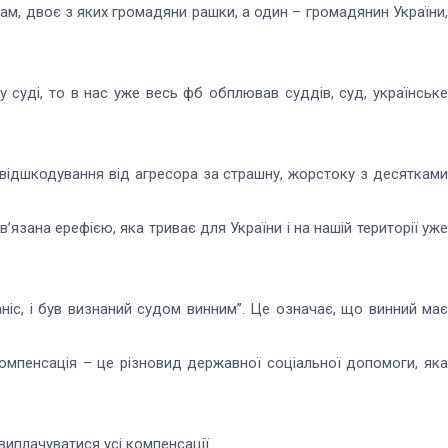
ам, двоє з яких громадяни рашки, а один – громадянин України,
суді, то в нас уже весь фб обплював суддів, суд, українське
а відшкодування від агресора за страшну, жорстоку з десятками
’язана ерефією, яка триває для України і на нашій території уже
ніс, і був визнаний судом винним”. Це означає, що винний має
“компенсація – це різновид державної соціальної допомоги, яка
виплачуватися усі компенсації.