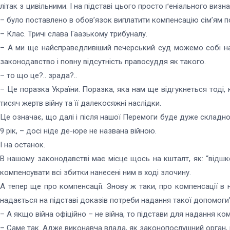
літак з цивільними. І на підставі цього просто ґеніального ви
– було поставлено в обов’язок виплатити компенсацію сім’ям 
– Клас. Тричі слава Гаазькому трибуналу.
– А ми ще найсправедливіший печерський суд можемо собі наг
законодавство і повну відсутність правосуддя як такого.
– то що це?.. зрада?..
– Це поразка України. Поразка, яка нам ще відгукнеться тоді,
тисяч жертв війну та її далекосяжні наслідки.
Це означає, що далі і після нашої Перемоги буде дуже складно щ
9 рік, – досі ніде де-юре не названа війною.
І на останок.
В нашому законодавстві має місце щось на кшталт, як: “відшк
компенсувати всі збитки нанесені ним в ході злочину.
А тепер ще про компенсації. Знову ж таки, про компенсації в 
надається на підставі доказів потреби надання такої допомоги”.
– А якщо війна офіційно – не війна, то підстави для надання ком
– Саме так. Адже виконавча влада, як законопослушний орган, м