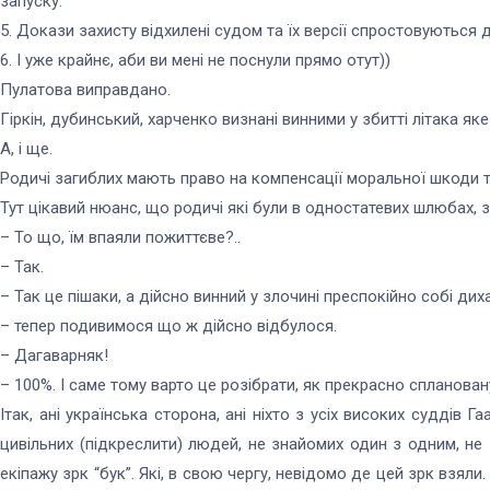
запуску.
5. Докази захисту відхилені судом та їх версії спростовуються 
6. І уже крайнє, аби ви мені не поснули прямо отут))
Пулатова виправдано.
Гіркін, дубинський, харченко визнані винними у збитті літака я
А, і ще.
Родичі загиблих мають право на компенсації моральної шкоди 
Тут цікавий нюанс, що родичі які були в одностатевих шлюбах,
– То що, їм впаяли пожиттєве?..
– Так.
– Так це пішаки, а дійсно винний у злочині преспокійно собі дихає
– тепер подивимося що ж дійсно відбулося.
– Дагаварняк!
– 100%. І саме тому варто це розібрати, як прекрасно сплановану
Ітак, ані українська сторона, ані ніхто з усіх високих суддів
цивільних (підкреслити) людей, не знайомих один з одним, не 
екіпажу зрк “бук”. Які, в свою чергу, невідомо де цей зрк взяли.