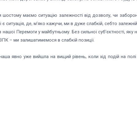
ри шостому маємо ситуацію залежності від дозволу, чи заборон
 ситуація, де, м’яко кажучи, ми в дуже слабкій, себто залежній 
їв нашої Перемоги у майбутньому. Без сильної суб’єктності, як
 ВПК – ми залишатимемося в слабкій позиції.
а наша явно уже вийшла на вищий рівень, коли хід подій на полі