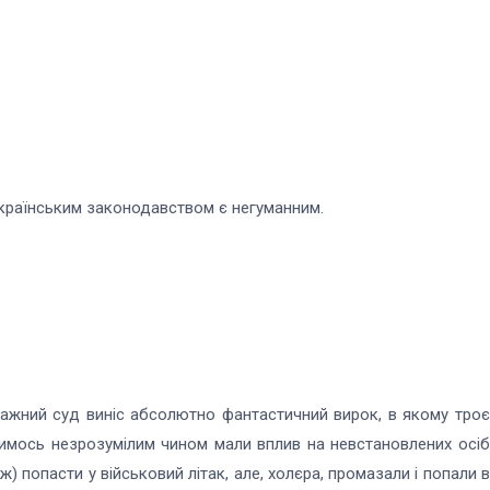
українським законодавством є негуманним.
оповажний суд виніс абсолютно фантастичний вирок, в якому троє
якимось незрозумілим чином мали вплив на невстановлених осіб
ж) попасти у військовий літак, але, холєра, промазали і попали в