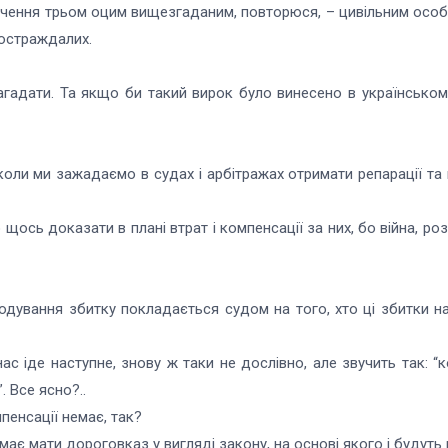
значення трьом оцим вищезгаданим, повторюся, – цивільним особ
постраждалих.
адати. Та якщо би такий вирок було винесено в українському 
 коли ми зажадаємо в судах і арбітражах отримати репарації т
ось доказати в плані втрат і компенсації за них, бо війна, розв
одування збитку покладається судом на того, хто ці збитки на
нас іде наступне, знову ж таки не дослівно, але звучить так: 
 Все ясно?..
пенсації немає, так?
ає мати дороговказ у вигляді закону, на основі якого і будуть 