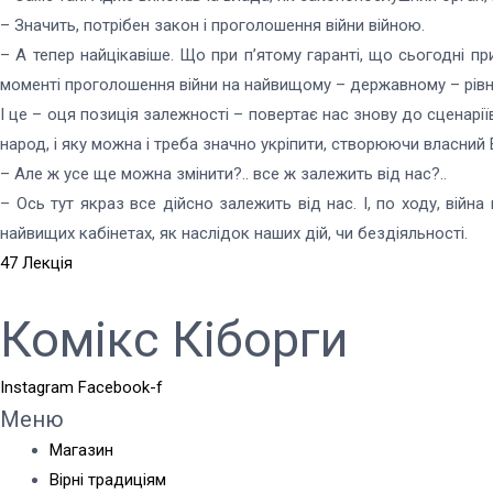
– Значить, потрібен закон і проголошення війни війною.
– А тепер найцікавіше. Що при п’ятому гаранті, що сьогодні п
моменті проголошення війни на найвищому – державному – рівні є
І це – оця позиція залежності – повертає нас знову до сценарі
народ, і яку можна і треба значно укріпити, створюючи власний
– Але ж усе ще можна змінити?.. все ж залежить від нас?..
– Ось тут якраз все дійсно залежить від нас. І, по ходу, війн
найвищих кабінетах, як наслідок наших дій, чи бездіяльності.
47 Лекція
Комікс Кіборги
Instagram
Facebook-f
Меню
Магазин
Вірні традиціям