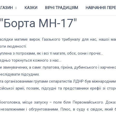
ГАЗИН
КАЗКИ
ВІРНІ ТРАДИЦІЯМ
НАВЧАННЯ ПЕР
 "Борта MH-17"
 наслідки матиме вирок Гаазького трибуналу для нас, нашої м
роти людяності.
плена з потрохами, як і всі ті магате, обсє, оони і прочіє…
редньо торкнуться кожного з нас…
винувачених, а саме: пулатова, гіркіна, дубинського і харченко
еслідувати підсудних.
ю та організованими групами сепаратистів ЛДНР був міжнародни
сійської армії, позаяк, підсудні та представники ерефії зі с
єголовка, місце запуску – поле біля Первомайського. Докази –
 незалежними і обгрунтованими. Плюс, в суду є свідок, який 