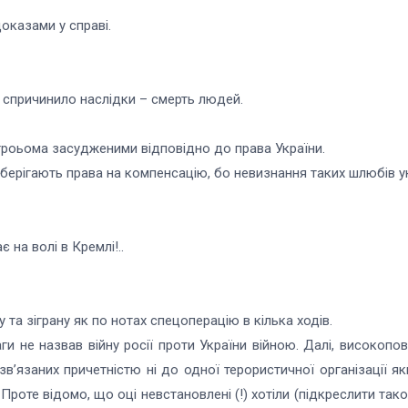
доказами у справі.
ке спричинило наслідки – смерть людей.
троьома засудженими відповідно до права України.
 зберігають права на компенсацію, бо невизнання таких шлюбів 
 на волі в Кремлі!..
 та зіграну як по нотах спецоперацію в кілька ходів.
 Гааги не назвав війну росії проти України війною. Далі, висок
зв’язаних причетністю ні до одної терористичної організації 
 Проте відомо, що оці невстановлені (!) хотіли (підкреслити тако