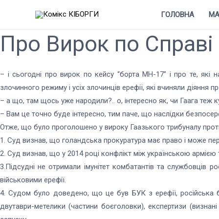
ГОЛОВНА
МА
Про Вирок по Справі
– і сьогодні про вирок по кейсу “борта MH-17” і про те, які
злочинного режиму і усіх злочинців ерефії, які вчиняли діяння п
– а що, там щось уже народили?.. о, інтересно як, чи Гаага теж ку
– Вам це точно буде інтересно, тим паче, що наслідки безпосе
Отже, що було проголошено у вироку Гаазького трибуналу проти з
1. Суд визнав, що голандська прокуратура має право і може пер
2. Суд визнав, що у 2014 році конфлікт між українською арміє
3.Підсудні не отримали імунітет комбатантів та службовців ро
військовими ерефії.
4. Судом було доведено, що це був БУК з ерефії, російська бо
двутаври-метелики (частини боєголовки), експертизи (визнані