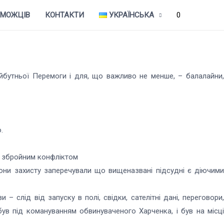
ЕМОЖЦІВ
КОНТАКТИ
УКРАЇНСЬКА
0
айбутньої Перемоги і для, що важливо не менше, – балалайни,
.
м збройним конфліктом
торони захисту заперечували що вищеназвані підсудні є діючими
 слід від запуску в полі, свідки, сателітні дані, переговори,
був під комануванням обвинуваченого Харченка, і був на місці