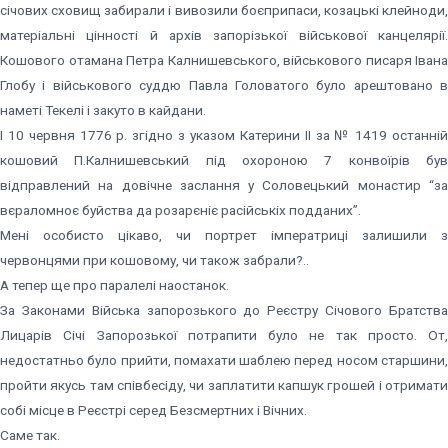
січових сховищ забирали і вивозили боєприпаси, козацькі клейноди,
матеріальні цінності й архів запорізької військової канцелярії.
Кошового отамана Петра Калнишевського, військового писаря Івана
Глобу і військового суддю Павла Головатого було арештовано в
наметі Текелі і закуто в кайдани.
І 10 червня 1776 р. згідно з указом Катерини ІІ за № 1419 останній
кошовий П.Калнишевський під охороною 7 конвоїрів був
відправлений на довічне заслання у Соловецький монастир “за
вєраломноє буйства да розарєніє расійськіх подданих”.
Мені особисто цікаво, чи портрет імператриці залишили з
червонцями при кошовому, чи також забрали?..
А тепер ще про паралелі наостанок.
За Законами Війська запорозького до Реєстру Січового Братства
Лицарів Січі Запорозької потрапити було не так просто. От,
недостатньо було прийти, помахати шаблею перед носом старшини,
пройти якусь там співбесіду, чи заплатити капшук грошей і отримати
собі місце в Реєстрі серед Безсмертних і Вічних.
Саме так.