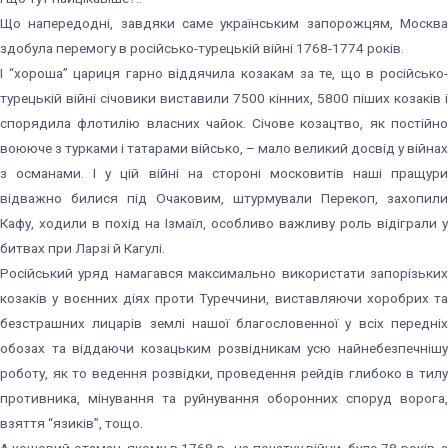
Що напередодні, завдяки саме українським запорожцям, Москва
здобула перемогу в російсько-турецькій війні 1768-1774 років.
І “хороша” цариця гарно віддячила козакам за те, що в російсько-
турецькій війні січовики виставили 7500 кінних, 5800 піших козаків і
спорядила флотилію власних чайок. Січове козацтво, як постійно
воююче з турками і татарами військо, – мало великий досвід у війнах
з османами. І у цій війні на стороні московитів наші пращури
відважно билися під Очаковим, штурмували Перекоп, захопили
Кафу, ходили в похід на Ізмаїл, особливо важливу роль відіграли у
битвах при Ларзі й Кагулі.
Російський уряд намагався максимально використати запорізьких
козаків у воєнних діях проти Туреччини, виставляючи хоробрих та
безстрашних лицарів землі нашої благословенної у всіх передніх
обозах та віддаючи козацьким розвідникам усю найнебезпечнішу
роботу, як то ведення розвідки, проведення рейдів глибоко в тилу
противника, мінування та руйнування оборонних споруд ворога,
взяття “язиків”, тощо.