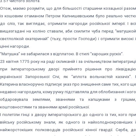
3.5 г чистого золота.
Отож, маємо розуміти, що для більшості старшини козацької разом
із кошовим отаманом Петром Калнишевським було реально честю
до сліз, так виглядає, отримати нагороди російської імперії. І всі
вищезгадані на коліно ставали, аби схилити чуба перед “матушкой
свєтлолікой єкатєринай” (тьху, прости Господи) і отримати високі і
цінні нагороди.
“Матушка” не забарилася з відплатою. В стилі “хароших рускіх”.
23 квітня 1775 року на раді скликаній і за очільництвом імператриці
при імператорському дворі прийнято рішення про ліквідацію
української Запорозької Січі, як “аплота вольнастєй казачіх”. І
Катерина власноручно підписує указ про знищення саме тих, кого ще
недавно нагородила, кому ручку підставляла для облобизання і кого
обдаровувала землями, званнями та капшуками з грішми,
коштовностями та званнями армії російської.
І полетіли гінці з двору імператорського до одного із тих, кого при
війську російському знали, як одного із найхолоднокровніших і
найжорстокіших полководців російської кінної гвардії. Серба, до