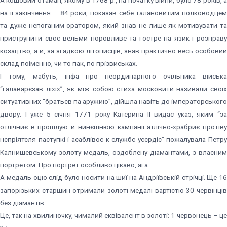
А кошовий отаман, якому в 1768 р., на початку війни, було 78 років, а
на її закінчення – 84 роки, показав себе талановитим полководцем
та дуже непоганим оратором, який знав не лише як мотивувати та
приструнити своє вельми норовливе та гостре на язик і розправу
козацтво, а й, за згадкою літописців, знав практично весь особовий
склад поіменно, чи то пак, по прізвиськах.
І тому, мабуть, інфа про неординарного очільника війська
“галаварєзав ліхіх”, як між собою стиха московити називали своїх
ситуативних “братьєв па аружию”, дійшла навіть до імператорського
двору. І уже 5 січня 1771 року Катерина ІІ видає указ, яким “за
отлічниє в прошлую и нинєшнюю кампаніі атлічно-храбриє протіву
нєпріятєля паступкі і асаблівоє к службє усєрдіє” пожалувала Петру
Калнишевському золоту медаль, оздоблену діамантами, з власним
портретом. Про портрет особливо цікаво, ага
А медаль оцю слід було носити на шиї на Андріївській стрічці. Ще 16
запорізьких старшин отримали золоті медалі вартістю 30 червінців
без діамантів.
Це, так на хвилиночку, чималий еквівалент в золоті: 1 червонець – це