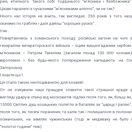
речі, етнічного. Такого собі тодішнього “м’ясника і безбожника”.
Цікаві паралелі із сучасними “м’ясниками алєппо”, чи не так?..
Нічого нас історія не вчить, так виглядає. 250 років з того часу
скачемо по граблях і далі дайош “хороших рускіх”…
Ітак…
Повертаючись з османського походу, російські загони на чолі з
генералом імператорського війська – оцим вищезгаданим сербом-
м’ясником – Петром Текелієм (загалом понад 100 000 чоловік)
віроломно і без будь-якого попередження нападають на Січ
Запорозьку.
І знаєте що?..
Це стало такою несподіванкою для козаків!..
От не очікували наші пращури славетні такої страшної зради у
вигляді удару в спину від московитів підлих після того, як, більш як,
15000 Світлих душ козацьких полягло в баталіях за “царіцу і расєю”,
після того, як тисячі поранених та калік так і полишалося в полонах
османських, на землях чужинських (тоді ж медеваку не було і
“золотої години” теж).