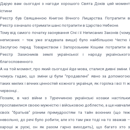
Дарую вам сьогодні з нагоди хорошого Свята Доків цей момент
істини
Реєстр був Священною Книгою Вічного Лицарства. Потрапити в
Реєстр означало отримати шанс потрапити в Царство Небесне.
Тому від самого початку заснування Січі і її Неписаних Законів (чому
неписаних – теж уже згадувала вище) було найбільшою Честю і
Заслугою перед Товариством і Запорозьким Кошем потрапити в
Реєстр Захисників землі української і народу українського
благословенного.
А на той момент, про який сьогодні йде мова, сталися дивні зміни. І
чомусь гадаю, що зміни ці були “продавлені” явно за допомогою
таких милих і вічних цінностей кожного українця, як горілка і всі ті ж
червонці…
Позаяк, в часі війни з Туреччиною українські козаки настільки
прославилися своєю мужністю і військовою доблестю, а ще навчали
своїх “братьєв” різним премудростям та тайн воєнних (що теж
невольно, до речі було робити, але хто там уже тоді на то зважав –
хароші ж рускі, он як разом гарно виходить), що багато хто з