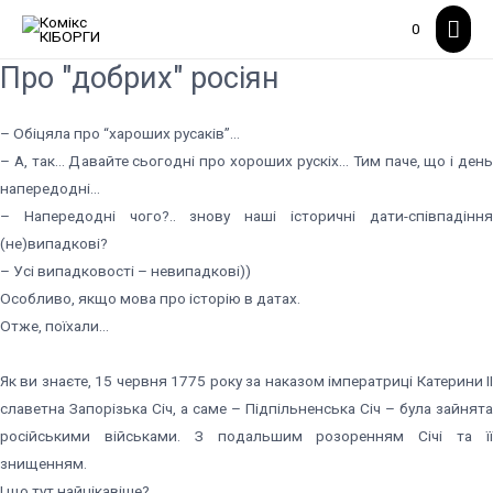
Гол
0
мен
Про "добрих" росіян
– Обіцяла про “хароших русаків”…
– А, так… Давайте сьогодні про хороших рускіх… Тим паче, що і день
напередодні…
– Напередодні чого?.. знову наші історичні дати-співпадіння
(не)випадкові?
– Усі випадковості – невипадкові))
Особливо, якщо мова про історію в датах.
Отже, поїхали…
Як ви знаєте, 15 червня 1775 року за наказом імператриці Катерини ІІ
славетна Запорізька Січ, а саме – Підпільненська Січ – була зайнята
російськими військами. З подальшим розоренням Січі та її
знищенням.
І що тут найцікавіше?..