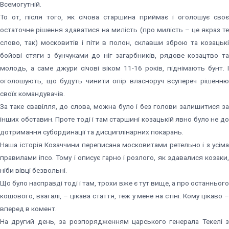
Всемогутній.
То от, після того, як січова старшина приймає і оголошує своє
остаточне рішення здаватися на милість (про милість – це якраз те
слово, так) московитів і піти в полон, склавши зброю та козацькі
бойові стяги з бунчуками до ніг загарбників, рядове козацтво та
молодь, а саме джури січові віком 11-16 років, піднімають бунт. І
оголошують, що будуть чинити опір власноруч всупереч рішенню
своїх командувачів.
За таке свавілля, до слова, можна було і без голови залишитися за
інших обставин. Проте тоді і там старшині козацькій явно було не до
дотримання субординації та дисциплінарних покарань.
Наша історія Козаччини переписана московитами ретельно і з усіма
правилами іпсо. Тому і описує гарно і розлого, як здавалися козаки,
ніби вівці безвольні.
Що було насправді тоді і там, трохи вже є тут вище, а про останнього
кошового, взагалі, – цікава стаття, теж у мене на стіні. Кому цікаво –
вперед в комент.
На другий день, за розпорядженням царського генерала Текелі з