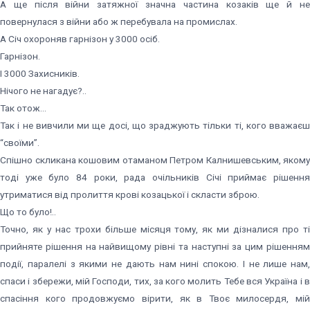
А ще після війни затяжної значна частина козаків ще й не
повернулася з війни або ж перебувала на промислах.
А Січ охороняв гарнізон у 3000 осіб.
Гарнізон.
І 3000 Захисників.
Нічого не нагадує?..
Так отож…
Так і не вивчили ми ще досі, що зраджують тільки ті, кого вважаєш
“своїми”.
Спішно скликана кошовим отаманом Петром Калнишевським, якому
тоді уже було 84 роки, рада очільників Січі приймає рішення
утриматися від пролиття крові козацької і скласти зброю.
Що то було!..
Точно, як у нас трохи більше місяця тому, як ми дізналися про ті
прийняте рішення на найвищому рівні та наступні за цим рішенням
події, паралелі з якими не дають нам нині спокою. І не лише нам,
спаси і збережи, мій Господи, тих, за кого молить Тебе вся Україна і в
спасіння кого продовжуємо вірити, як в Твоє милосердя, мій