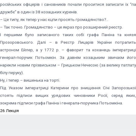
російських офіцерів і сановників почали проситися записати їх “па
дружбє” в один із 38 козацьких куренів.
– Це типу, як тепер у нас кцпи просять громадянство?..
– Так точно. Громадянство – це якраз про розширений реєстр.
І першими було записаного таких собі графа Паніна та князя
Прозоровського. Далі – в Реєстр Лицарів України потрапить
астроном Ейлер, а у 1772 р. – фаворит та коханець імператриці
генерал-поручик Потьомкін. За давнім козацьким звичаєм його
нарекли новим прізвиськом – Грицьком Нечесою (за велику патлату
білу перуку).
Ну, і тепер – вишенька на торті.
Під Указом імператриці Катерини про знищення Січі Запорозької
стоять підписи вищих урядових чиновники Росії, серед яких,
зокрема підписи графа Паніна і генерала-поручика Потьомкіна.
26 Лекція