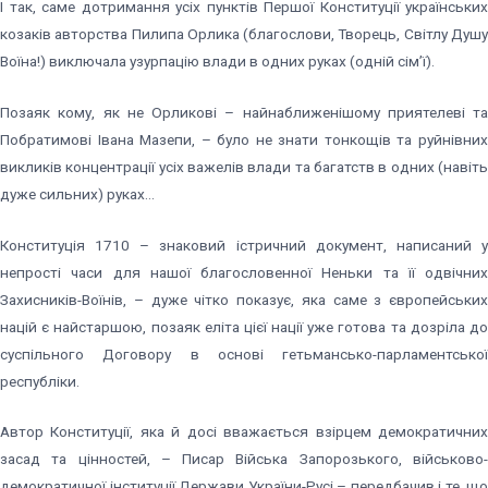
І так, саме дотримання усіх пунктів Першої Конституції українських
козаків авторства Пилипа Орлика (благослови, Творець, Світлу Душу
Воїна!) виключала узурпацію влади в одних руках (одній сім’ї).
Позаяк кому, як не Орликові – найнаближенішому приятелеві та
Побратимові Івана Мазепи, – було не знати тонкощів та руйнівних
викликів концентрації усіх важелів влади та багатств в одних (навіть
дуже сильних) руках…
Конституція 1710 – знаковий істричний документ, написаний у
непрості часи для нашої благословенної Неньки та її одвічних
Захисників-Воїнів, – дуже чітко показує, яка саме з європейських
націй є найстаршою, позаяк еліта цієї нації уже готова та дозріла до
суспільного Договору в основі гетьмансько-парламентської
республіки.
Автор Конституції, яка й досі вважається взірцем демократичних
засад та цінностей, – Писар Війська Запорозького, військово-
демократичної інституції Держави України-Русі – передбачив і те, що