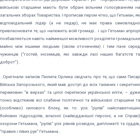
військові старшини мають бути обрані вільним голосуванням на
загальних зборах Товариства. І прописав пером чітко, що Гетьман, як
відповідальний лідер (а не ледар), не має права самовладно
привласнювати те, що належить всій громаді… і що Гетьман апріорі
позбавляється навіть найменшої можливості розділяти громадське
майно між іншими людьми (своїм оточенням) і тим паче серед
чужинців (“гостей, іноземців, які завжди ласі наших багатств та
доброт”)…
…Оригінали записів Пилипа Орлика свідчать про те, що саме Писар
Війська Запорозького, який мав доступ до всіх таємних і секретних
перемовин “в верхах” та цілої переписки української еліти, – дуже
тонко відстежив всі слабини політичної та військової старшини та
(особливо) силового блоку, як то: усіх “рулів” найславетніших
бойових підрозділів, власної (найвідданішої персоні, а не Справі)
охорони Гетьмана, “рулів” усіх рівнів розвідок, дипломатії та суддів,
“правих і лівих рук” Гетьмана…