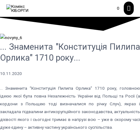
Гол
0
мен
... Знаменита "Конституція Пилипа
Орлика" 1710 року...
10.11.2020
… Знаменита “Конституція Пилипа Орлика” 1710 року, головною
ідеєю якої була повна Незалежність України від Польщі та Росії (а
кордони з Польщею тоді визначалися по річку Случ), якраз і
закладала підвалини антикорупційного законодавства, актуальність
дієвості якого і сьогодні тримає в напрузі всю – уже в скорому часі
дуже єдину – активну частину українського суспільства.