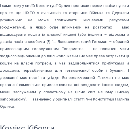
І саме тому у своїй Конституції Орлик прописав пером навіки пункти
про те, що НІХТО з очільників та старшини Війська та Держави
українських не може зловживати місцевими ресурсами
(бюджетами), а якщо буде впійманий на розтратах – має
відшкодувати кошти із власної кишені (або іншими – відомим з
давніх часів способами (!) “… Ясновельможний Гетьман – обраний
привселюдним голосуванням Товариства – не повинен мати
жодного відношення до військової казни і не має права витрачати ці
кошти на власні потреби, а має задовольнятися прибутками й
доходами, передбаченими для гетьманської особи і булави… І
державні маєтності та угіддя Ясновельможний Гетьман не має
права ані самовільно привласнювати, ані роздавати іншим людям,
менш заслуженим у славетному на цілий світ нашому Війську
запорізькому”, – зазначено у оригіналі статті 9-й Конституції Пилипа
Орлика.
Комікс Кіборги