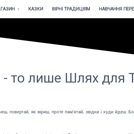
ГАЗИН
КАЗКИ
ВІРНІ ТРАДИЦІЯМ
НАВЧАННЯ ПЕР
ут - то лише Шлях для Т
чеш, повертай, як віриш, проте пам’ятай, звідки і куди йдеш.