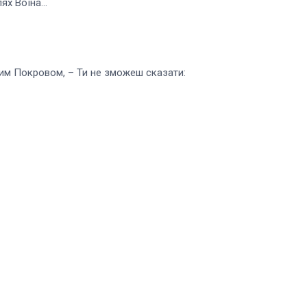
лях Воїна…
им Покровом, – Ти не зможеш сказати: