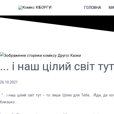
ГОЛОВНА
МА
... і наш цілий світ т
26.10.2021
“… і наш цілий світ тут – то лише Шлях для Тебе… Йди, де хо
близько…