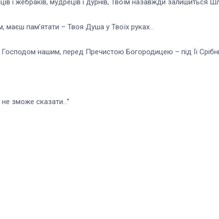
упців і жебраків, мудреців і дурнів, Твоїм назавжди залишиться Ш
ам, маєш пам’ятати – Твоя Душа у Твоїх руках…
д Господом нашим, перед Пречистою Богородицею – під Її Срібн
 не зможе сказати…”