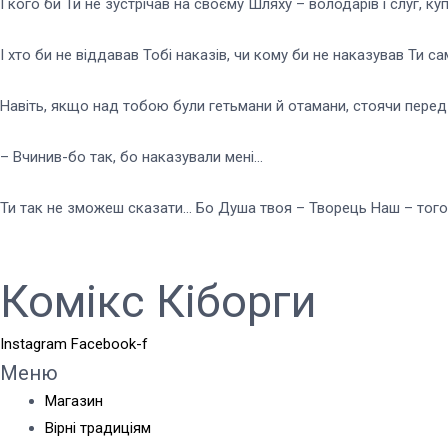
І кого би Ти не зустрічав на своєму Шляху – володарів і слуг, к
І хто би не віддавав Тобі наказів, чи кому би не наказував Ти с
Навіть, якщо над тобою були гетьмани й отамани, стоячи пере
– Вчинив-бо так, бо наказували мені…
Ти так не зможеш сказати… Бо Душа твоя – Творець Наш – того
Комікс Кіборги
Instagram
Facebook-f
Меню
Магазин
Вірні традиціям