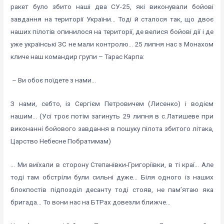
ракет було збито наші два СУ-25, які виконували бойові
завдання на території України… Тоді й сталося так, що двоє
наших пілотів опинилося на території, де велися бойові дії і де
уже українські ЗС не мали контролю… 25 липня нас з Монахом
кличе наш командир групи – Тарас Карпа:
– Ви обоє поїдете з нами…
З нами, себто, із Сергієм Петровичем (Лисенко) і водієм
нашим… (Усі троє потім загинуть 29 липня в с.Латишеве при
виконанні бойового завдання в пошуку пілота збитого літака,
Царство Небесне Побратимам)
… Ми виїхали в сторону Степанівки-Григоріївки, в ті краї… Але
тоді там обстріли були сильні дуже… Біля одного із наших
блокпостів підпозділ десанту тоді стояв, не пам’ятаю яка
бригада… То вони нас на БТРах довезли ближче…