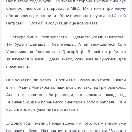
Нас п’ятеро тоді й було… То якраз в сторону Лисичанська був
блокпост якогось із підрозділів МВС… Ми з ними про текучу
обстановку переговорили… Вони ввели нас в курс діла і Сергій
Петрович – “Сотий”, вислухавши оце все, сказав:
– Четверо бійців – теж забагато… Підемо тільки ми з Пегасом…
Так буде і швидше, і безпечніше… А ви залишайтеся біля
Уральчика на блокпосту в Григоріївці… В разі потреби ми
зв’яжемося з вами і дамо знати, куди вам висунутись для
підсилення…
Оце вони і пішли вдвох – Сотий і наш командир групи… Пішли
в ніч… А ми з Монахом залишились спочатку під Григорівкою…
Але там сильно обстрілювали, то поїхали назад під
Лисичанськ, ще й пораненого снайпера з собою забрали – він
був сильно контужений і в неадекваті…
…І довго тоді чекали… Перший день – нічого, потім з ними уже
і зв’язку не було… На початку третього дня – це вже 28 липня