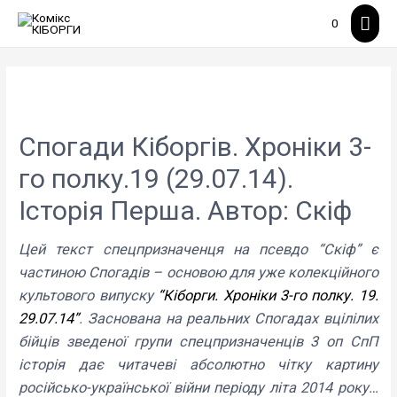
Гол
0
мен
Спогади Кіборгів. Хроніки 3-
го полку.19 (29.07.14).
Історія Перша. Автор: Скіф
Цей текст спецпризначенця на псевдо “Скіф”
є
частиною Спогадів – основою для уже колекційного
культового випуску
“Кіборги. Хроніки 3-го полку. 19.
29.07.14”
.
Заснована на реальних Спогадах вцілілих
бійців зведеної групи спецпризначенців 3 оп СпП
історія дає читачеві абсолютно чітку картину
російсько-української війни періоду літа 2014 року…