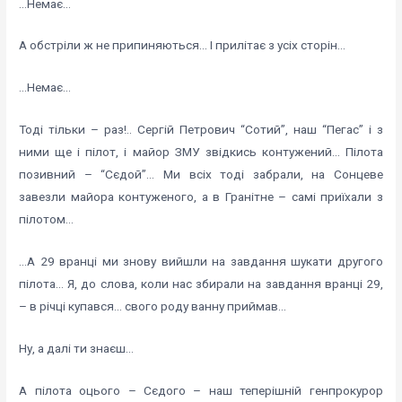
…Немає…
А обстріли ж не припиняються… І прилітає з усіх сторін…
…Немає…
Тоді тільки – раз!.. Сергій Петрович “Сотий”, наш “Пегас” і з
ними ще і пілот, і майор ЗМУ звідкись контужений… Пілота
позивний – “Сєдой”… Ми всіх тоді забрали, на Сонцеве
завезли майора контуженого, а в Гранітне – самі приїхали з
пілотом…
…А 29 вранці ми знову вийшли на завдання шукати другого
пілота… Я, до слова, коли нас збирали на завдання вранці 29,
– в річці купався… свого роду ванну приймав…
Ну, а далі ти знаєш…
А пілота оцього – Сєдого – наш теперішній генпрокурор