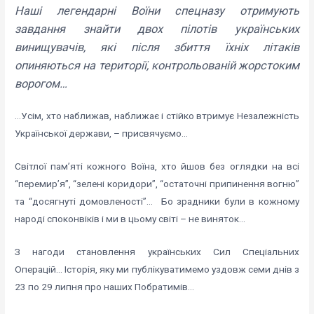
Наші легендарні Воїни спецназу отримують
завдання знайти двох пілотів українських
винищувачів, які після збиття їхніх літаків
опиняються на території, контрольованій жорстоким
ворогом…
…Усім, хто наближав, наближає і стійко втримує Незалежність
Української держави, – присвячуємо…
Світлої пам’яті кожного Воїна, хто йшов без оглядки на всі
“перемир’я”, “зелені коридори”, “остаточні припинення вогню”
та “досягнуті домовленості”… Бо зрадники були в кожному
народі споконвіків і ми в цьому світі – не виняток…
З нагоди становлення українських Сил Спеціальних
Операцій… Історія, яку ми публікуватимемо уздовж семи днів з
23 по 29 липня про наших Побратимів…