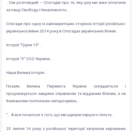
…Сім розповідей – Спогадів про те, яку ціну ми вже сплатили
за нашу Свободу і Незалежність…
Спогади про одну із найзакритіших сторінок Історії російсько-
української війни 2014 року в Спогадах українських Воїнів…
Історія “Групи 19″…
Історія “3” ССО України…
Наша Велика Історія…
Позаяк Велика Перемога України складається і
продовжується завдяки справжнім та відданим Воїнам, а не
базіканням політичних непорозумінь…
“… А все почалося з того, що ми шукали першого пілота…
23 липня 14 року з російської території запуском керованих