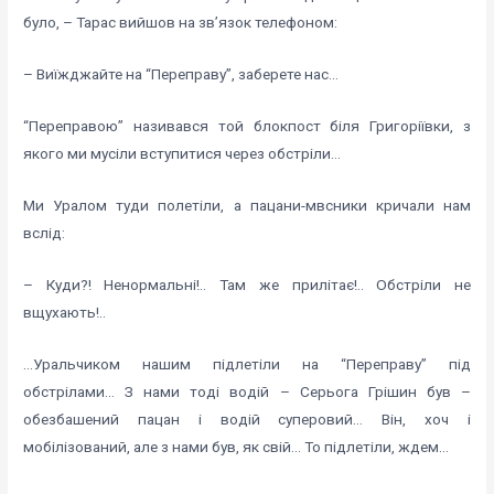
було, – Тарас вийшов на зв’язок телефоном:
– Виїжджайте на “Переправу”, заберете нас…
“Переправою” називався той блокпост біля Григоріївки, з
якого ми мусіли вступитися через обстріли…
Ми Уралом туди полетіли, а пацани-мвсники кричали нам
вслід:
– Куди?! Ненормальні!.. Там же прилітає!.. Обстріли не
вщухають!..
…Уральчиком нашим підлетіли на “Переправу” під
обстрілами… З нами тоді водій – Серьога Грішин був –
обезбашений пацан і водій суперовий… Він, хоч і
мобілізований, але з нами був, як свій… То підлетіли, ждем…