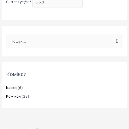
Current ye@r
*
П
о
ш
у
к
Комікси
:
Казки
(6)
Комікси
(28)