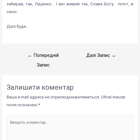
забирав, так, Луценко… І він живий так, Слава Богу… пілот, в
сенсі…
Далі буде…
Навігація
←
Попередній
Далі Запис
→
записів
Запис
Залишити коментар
Ваша e-mail адреса не оприлюднюватиметься.
Обов’язкові
поля позначені
*
Введіть
коментар
...