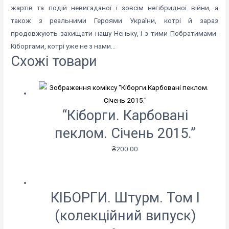
жартів та подій невигаданої і зовсім негібридної війни, а
також з реальними Героями України, котрі й зараз
продовжують захищати нашу Неньку, і з тими Побратимами-
Кіборгами, котрі уже не з нами…
Схожі товари
“Кіборги. Карбовані
пеклом. Січень 2015.”
₴
200.00
КІБОРГИ. Штурм. Том І
(колекційний випуск)