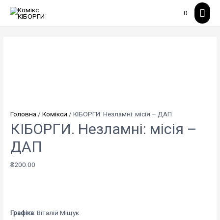
Гол
0
мен
Головна
/
Комікси
/ КІБОРГИ. Незламні: місія – ДАП
КІБОРГИ. Незламні: місія –
ДАП
₴
200.00
Графіка
: Віталій Міщук