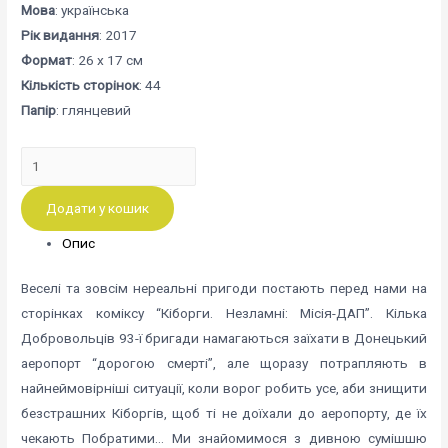
Мова
: українська
Рік видання
: 2017
Формат
: 26 х 17 см
Кількість сторінок
: 44
Папір
: глянцевий
КІБОРГИ.
Незламні:
Додати у кошик
місія
-
Опис
ДАП
кількість
Веселі та зовсім нереальні пригоди постають перед нами на
сторінках коміксу “Кіборги. Незламні: Місія-ДАП”. Кілька
Добровольців 93-ї бригади намагаються заїхати в Донецький
аеропорт “дорогою смерті”, але щоразу потрапляють в
найнеймовірніші ситуації, коли ворог робить усе, аби знищити
безстрашних Кіборгів, щоб ті не доїхали до аеропорту, де їх
чекають Побратими… Ми знайомимося з дивною сумішшю