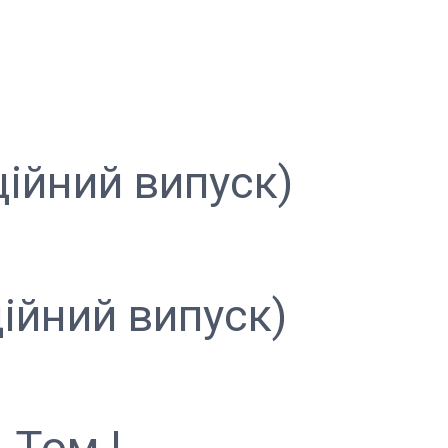
ційний випуск)
ійний випуск)
 Том І