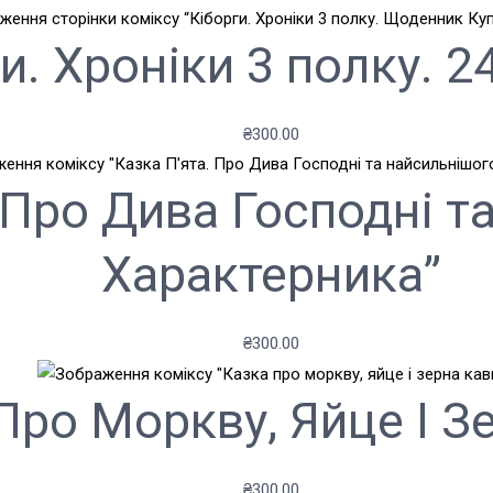
и. Хроніки 3 полку. 2
₴
300.00
. Про Дива Господні т
Характерника”
₴
300.00
Про Моркву, Яйце І З
₴
300.00