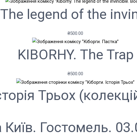
he legend of the invin
₴
500.00
KIBORHY. The Trap
₴
500.00
Історія Трьох (колекц
 Київ. Гостомель. 03.