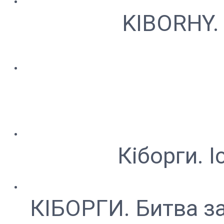
KIBORHY. T
Кіборги. 
КІБОРГИ. Битва за