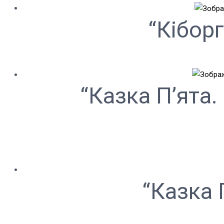
“Кіборг
“Казка П’ята
“Казка 