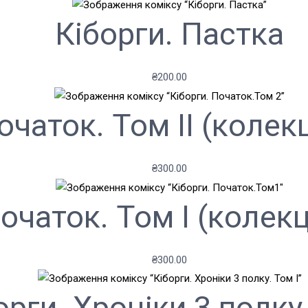
Кіборги. Пастка
₴
200.00
чаток. Том II (колек
₴
300.00
очаток. Том І (колекц
₴
300.00
орги. Хроніки 3 полку.