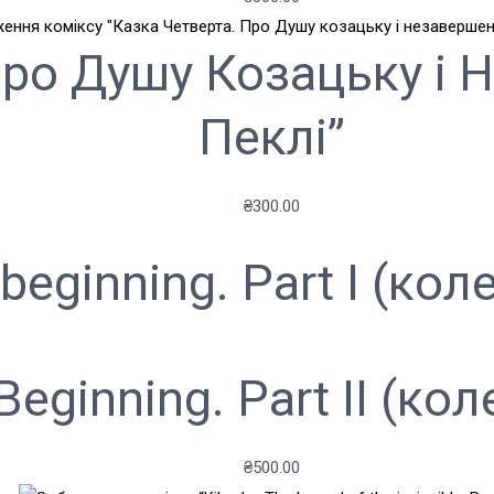
Про Душу Козацьку і 
Пеклі”
₴
300.00
beginning. Part I (кол
eginning. Part II (ко
₴
500.00