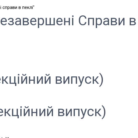
Незавершені Справи в
екційний випуск)
лекційний випуск)