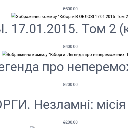
₴
500.00
. 17.01.2015. Том 2 
₴
400.00
Легенда про неперемо
₴
200.00
РГИ. Незламні: місі
₴
200.00