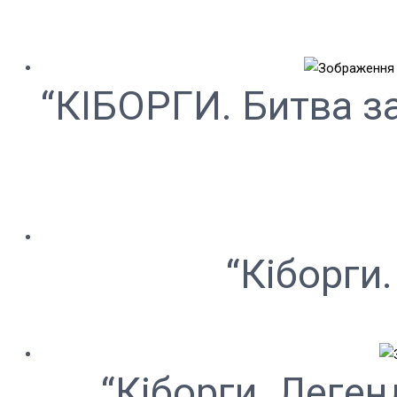
“КІБОРГИ. Битва за
“Кіборги.
“Кіборги. Леге