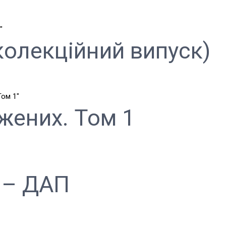
(колекційний випуск)
жених. Том 1
я – ДАП