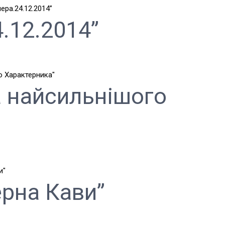
4.12.2014”
а найсильнішого
ерна Кави”