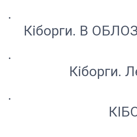
Кіборги. В ОБЛОЗІ
Кіборги. 
КІБО