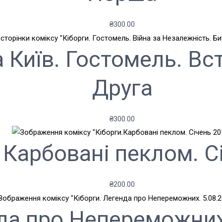
₴
300.00
 Київ. Гостомель. Вст
Друга
₴
300.00
 Карбовані пеклом. С
₴
200.00
нда про Непереможних.